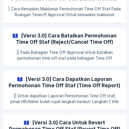
tiada fungsi untuk pengiraan time off, ianya berdasarkan
(Update Time Off Application)
Application Limit Hour yang disetkan di dalam System
| Cara Kemaskini Maklumat Permohonan Time Off Staf Pada
Setting > Leave > Timeoff sahaja Contohnya, jika s
Ruangan Timeoff Approval Untuk kemaskini maklumat
permohonan Time Off staf pada ruangan Timeoff Approval,
pihak HR/Admin boleh rujuk langkah berikut: Langkah 1: Klik
Approval Langkah 2: Klik Timeoff (Beta) Langkah 3: Klik ikon
[Versi 3.0] Cara Batalkan Permohonan
mata pada permohonan Time Off staf yang dikehendaki
Time Off Staf (Reject/Cancel Time Off)
Langkah 4: Klik Update Langkah 5: Kemaskini maklumat yang
Dalam Website MySyarikat
dikehendaki Langkah 6: Klik update || Cara Kemaskini
|| Pada Bahagian Time Off Approval Untuk batalkan
Maklumat Permohonan Time Off Staf
permohonan time off staf pada bahagian Time Off
Approval, pihak HR/Admin boleh rujuk langkah berikut:
Langkah 1: Klik Approval Langkah 2: Klik Timeoff Langkah 3:
Klik Timeoff Approval Langkah 4: Klik ikon pangkah pada
[Versi 3.0] Cara Dapatkan Laporan
permohonan time off staf yang dikehendaki Langkah 5 : Klik
Permohonan Time Off Staf (Time Off Report)
Reject ![]
Dalam Website MySyarikat
(https://storage.crisp.chat/users/helpdesk/website/bfd541
|| Untuk dapatkan Laporan Permohonan Time Off staf,
pihak HR/Admin boleh rujuk langkah berikut: Langkah 1: Klik
Approval Langkah 2: Klik Timeoff Langkah 3: Klik Timeoff
Report Langkah 4: Masukkan tarikh, Department, nama staf
& status permohonan Time Off yang dikehendaki Langkah
[Versi 3.0] Cara Untuk Revert
5: Klik Download Langkah 6: Klik Download as Excel atau
Permohonan Time Off Staf (Revert Time Off)