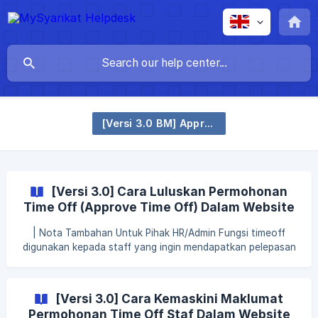
[Versi 3.0 BM] Approval - Time Off
[Versi 3.0] Cara Luluskan Permohonan
Time Off (Approve Time Off) Dalam Website
| Nota Tambahan Untuk Pihak HR/Admin Fungsi timeoff
digunakan kepada staff yang ingin mendapatkan pelepasan
dalam waktu kerja oleh sebab-sebab tertentu dan juga
perlu mendapat kelulusan dari pihak majikan/HR. Fungsi Time
off adalah pelepasan yang diberikan oleh majikan tanpa
[Versi 3.0] Cara Kemaskini Maklumat
menolak gaji atau sebagainya Dalam sistem MySyarikat
Permohonan Time Off Staf Dalam Website