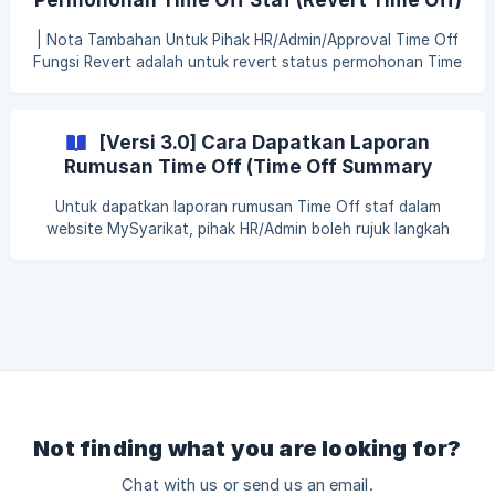
Download as PDF | Paparan dalam format P
Dalam Website MySyarikat
| Nota Tambahan Untuk Pihak HR/Admin/Approval Time Off
Fungsi Revert adalah untuk revert status permohonan Time
Off staf daripada Approved, Rejected atau Cancelled
kepada Pending Fungsi Revert juga boleh digunakan jika
terdapat perubahan pada nama Time Off Approval pada
[Versi 3.0] Cara Dapatkan Laporan
System Setting > Leave > Timeoff Jika permohonan Time
Rumusan Time Off (Time Off Summary
Off adalah berstatus Approved, Cancelled atau Rejected
Report) Staf Dalam Website MySyarikat
dan perubahan ingin dibuat pada permohonan Time Off
Untuk dapatkan laporan rumusan Time Off staf dalam
tersebut, pihak HR/Admin/Approval Time Off boleh gunakan
website MySyarikat, pihak HR/Admin boleh rujuk langkah
fu
berikut: Langkah 1: Klik Approval Langkah 2: Klik Timeoff
(Beta) Langkah 3: Klik Timeoff Summary Langkah 4:
Masukkan Department yang dikehendaki Langkah 5: Klik
Print Record Langkah 6: Klik Download as Excel atau
Download as PDF ![](https://storage.crisp.chat/users/he
Not finding what you are looking for?
Chat with us or send us an email.