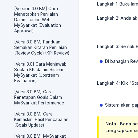
Langkah 1: Buka l
[Version 3.0 BM] Cara
Menetapkan Penilaian
Langkah 2: Anda ak
Dalam Laman Web
MySyarikat (Evaluation
Appraisal)
[Versi 3.0 BM] Panduan
Langkah 3: Semak B
Semakan Kitaran Penilaian
(Review Cycle) (KPI Review)
Di bahagian Rev
[Versi 3.0] Cara Menjawab
Soalan KPI dalam Sistem
MySyarikat (Upstream
Evaluation)
Langkah 4: Klik "St
[Versi 3.0 BM] Cara
Penetapan Goals Dalam
MySyarikat Performance
Sistem akan pap
[Versi 3.0 BM] Cara
Kemaskini Hasil Pencapaian
Nota : Baca se
(Goals Update)
Lengkapkan se
[Versi 3.0 BM] MySyarikat